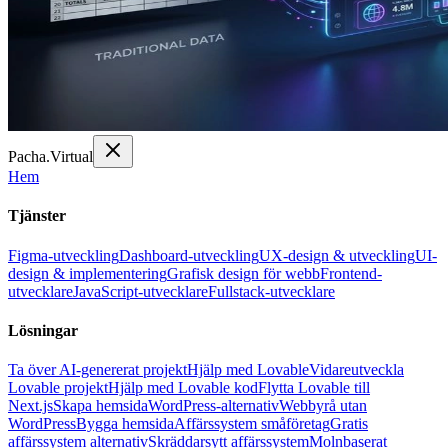
Pacha
.
Virtual
Hem
Tjänster
Figma-utveckling
Dashboard-utveckling
UX-design & utveckling
UI-
design & implementering
Grafisk design för webb
Frontend-
utvecklare
JavaScript-utvecklare
Fullstack-utvecklare
Lösningar
Ta över AI-genererat projekt
Hjälp med Lovable
Vidareutveckla
Lovable projekt
Hjälp med Lovable kod
Flytta Lovable till
Next.js
Skapa hemsida
WordPress-alternativ
Webbyrå utan
WordPress
Bygga hemsida
Affärssystem småföretag
Gratis
affärssystem alternativ
Skräddarsytt affärssystem
Molnbaserat