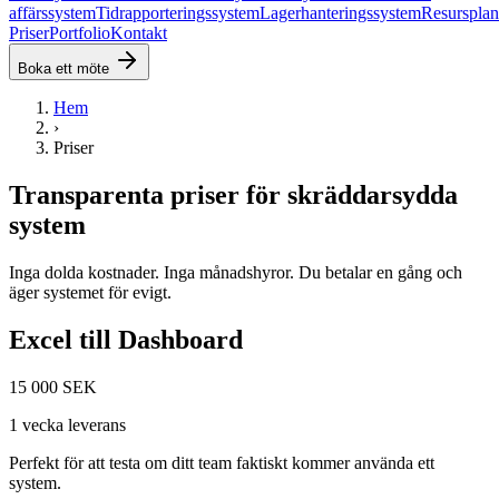
affärssystem
Tidrapporteringssystem
Lagerhanteringssystem
Resursplan
Priser
Portfolio
Kontakt
Boka ett möte
Hem
›
Priser
Transparenta priser för skräddarsydda
system
Inga dolda kostnader. Inga månadshyror. Du betalar en gång och
äger systemet för evigt.
Excel till Dashboard
15 000 SEK
1 vecka leverans
Perfekt för att testa om ditt team faktiskt kommer använda ett
system.