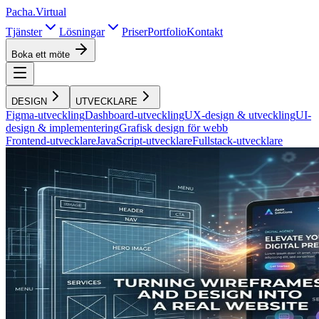
Pacha
.
Virtual
Tjänster
Lösningar
Priser
Portfolio
Kontakt
Boka ett möte
DESIGN
UTVECKLARE
Figma-utveckling
Dashboard-utveckling
UX-design & utveckling
UI-
design & implementering
Grafisk design för webb
Frontend-utvecklare
JavaScript-utvecklare
Fullstack-utvecklare